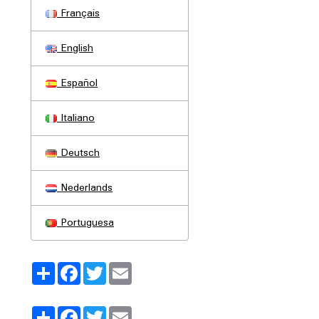
Français
English
Español
Italiano
Deutsch
Nederlands
Portuguesa
Partager
Facebook
Twitter
Email
Partager
Facebook
Twitter
Email